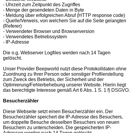
- Uhrzeit zum Zeitpunkt des Zugriffes
- Menge der gesendeten Daten in Byte
- Meldung über erfolgreichen Abruf (HTTP response code)
- Quelle/Verweis, von welchem Sie auf die Seite gelangten
(Referer)
- Verwendeter Browser und Browserversion
- Verwendetes Betriebssystem
- IP-Adresse
Die o.g. Webserver Logfiles werden nach 14 Tagen
gelöscht.
Unser Provider Beepworld nutzt diese Protokolldaten ohne
Zuordnung zu Ihrer Person oder sonstiger Profilerstellung
zum Zweck des Betriebs, der Sicherheit und der
Optimierung/Fehlerbehebung unserer Website. Hierin liegt
das berechtigte Interesse gemäß Art 6 Abs. 1 S. 1 f) DSGVO.
Besucherzähler
Diese Webseite setzt einen Besucherzähler ein. Der
Besucherzähler speichert die IP-Adresse des Besuchers,
um doppelte Besuche desselben Besuchers von neuen
Besuchern zu unterscheiden. Die gespeicherten IP-
Adressen werden nach 14 Tagen gelöscht.