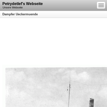
—
Petrydetlef's Webseite
—
—
Unsere Webseite
Dampfer Ueckermuende